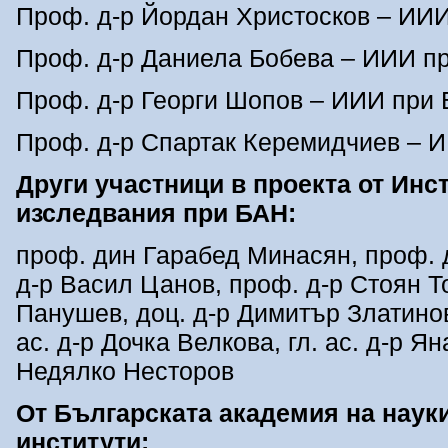
Проф. д-р Йордан Христосков – ИИ
Проф. д-р Даниела Бобева – ИИИ п
Проф. д-р Георги Шопов – ИИИ при
Проф. д-р Спартак Керемидчиев – 
Други участници в проекта от Инс
изследвания при БАН:
проф. дин Гарабед Минасян, проф. 
д-р Васил Цанов, проф. д-р Стоян Т
Панушев, доц. д-р Димитър Златинов,
ас. д-р Дочка Велкова, гл. ас. д-р Ян
Недялко Несторов
От Българската академия на науки
институти: