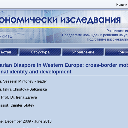
Новини
Развиваме и
Предлагаме нови идеи и решения на уп
Подготвяме висококвал
състав
Структура
Управление
Конк
arian Diaspore in Western Europe: cross-border mobi
onal identity and development
r. Vesselin Mintchev - leader
r. Iskra Christova-Balkanska
 Prof. Dr. Irena Zareva
ssist. Dimiter Statev
ne: December 2009 - June 2013