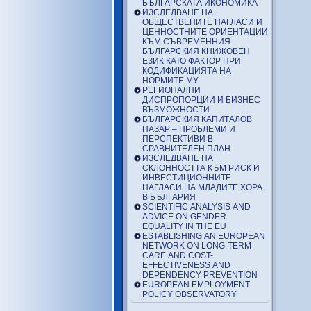
БЪЛГАРСКАТА ИКОНОМИКА
ИЗСЛЕДВАНЕ НА
ОБЩЕСТВЕНИТЕ НАГЛАСИ И
ЦЕННОСТНИТЕ ОРИЕНТАЦИИ
КЪМ СЪВРЕМЕННИЯ
БЪЛГАРСКИЯ КНИЖОВЕН
ЕЗИК КАТО ФАКТОР ПРИ
КОДИФИКАЦИЯТА НА
НОРМИТЕ МУ
РЕГИОНАЛНИ
ДИСПРОПОРЦИИ И БИЗНЕС
ВЪЗМОЖНОСТИ
БЪЛГАРСКИЯ КАПИТАЛОВ
ПАЗАР – ПРОБЛЕМИ И
ПЕРСПЕКТИВИ В
СРАВНИТЕЛЕН ПЛАН
ИЗСЛЕДВАНЕ НА
СКЛОННОСТТА КЪМ РИСК И
ИНВЕСТИЦИОННИТЕ
НАГЛАСИ НА МЛАДИТЕ ХОРА
В БЪЛГАРИЯ
SCIENTIFIC ANALYSIS AND
ADVICE ON GENDER
EQUALITY IN THE EU
ESTABLISHING AN EUROPEAN
NETWORK ON LONG-TERM
CARE AND COST-
EFFECTIVENESS AND
DEPENDENCY PREVENTION
EUROPEAN EMPLOYMENT
POLICY OBSERVATORY