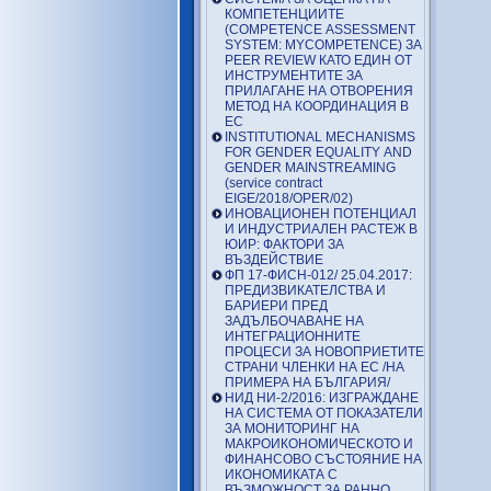
КОМПЕТЕНЦИИТЕ
(COMPETENCE ASSESSMENT
SYSTEM: MYCOMPETENCE) ЗА
PEER REVIEW КАТО ЕДИН ОТ
ИНСТРУМЕНТИТЕ ЗА
ПРИЛАГАНЕ НА ОТВОРЕНИЯ
МЕТОД НА КООРДИНАЦИЯ В
ЕС
INSTITUTIONAL MECHANISMS
FOR GENDER EQUALITY AND
GENDER MAINSTREAMING
(service contract
EIGE/2018/OPER/02)
ИНОВАЦИОНЕН ПОТЕНЦИАЛ
И ИНДУСТРИАЛЕН РАСТЕЖ В
ЮИР: ФАКТОРИ ЗА
ВЪЗДЕЙСТВИЕ
ФП 17-ФИСН-012/ 25.04.2017:
ПРЕДИЗВИКАТЕЛСТВА И
БАРИЕРИ ПРЕД
ЗАДЪЛБОЧАВАНЕ НА
ИНТЕГРАЦИОННИТЕ
ПРОЦЕСИ ЗА НОВОПРИЕТИТЕ
СТРАНИ ЧЛЕНКИ НА ЕС /НА
ПРИМЕРА НА БЪЛГАРИЯ/
НИД НИ-2/2016: ИЗГРАЖДАНЕ
НА СИСТЕМА ОТ ПОКАЗАТЕЛИ
ЗА МОНИТОРИНГ НА
МАКРОИКОНОМИЧЕСКОТО И
ФИНАНСОВО СЪСТОЯНИЕ НА
ИКОНОМИКАТА С
ВЪЗМОЖНОСТ ЗА РАННО