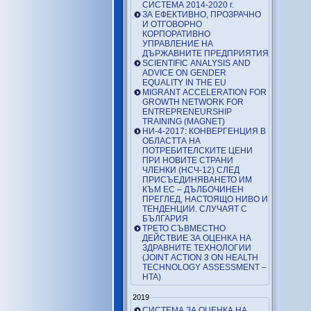
СИСТЕМА 2014-2020 г.
ЗА ЕФЕКТИВНО, ПРОЗРАЧНО
И ОТГОВОРНО
КОРПОРАТИВНО
УПРАВЛЕНИЕ НА
ДЪРЖАВНИТЕ ПРЕДПРИЯТИЯ
SCIENTIFIC ANALYSIS AND
ADVICE ON GENDER
EQUALITY IN THE EU
MIGRANT ACCELERATION FOR
GROWTH NETWORK FOR
ENTREPRENEURSHIP
TRAINING (MAGNET)
НИ-4-2017: КОНВЕРГЕНЦИЯ В
ОБЛАСТТА НА
ПОТРЕБИТЕЛСКИТЕ ЦЕНИ
ПРИ НОВИТЕ СТРАНИ
ЧЛЕНКИ (НСЧ-12) СЛЕД
ПРИСЪЕДИНЯВАНЕТО ИМ
КЪМ ЕС – ДЪЛБОЧИНЕН
ПРЕГЛЕД, НАСТОЯЩО НИВО И
ТЕНДЕНЦИИ. СЛУЧАЯТ С
БЪЛГАРИЯ
ТРЕТО СЪВМЕСТНО
ДЕЙСТВИЕ ЗА ОЦЕНКА НА
ЗДРАВНИТЕ ТЕХНОЛОГИИ
(JOINT ACTION 3 ON HEALTH
TECHNOLOGY ASSESSMENT –
HTA)
2019
СИСТЕМА ЗА ОЦЕНКА НА