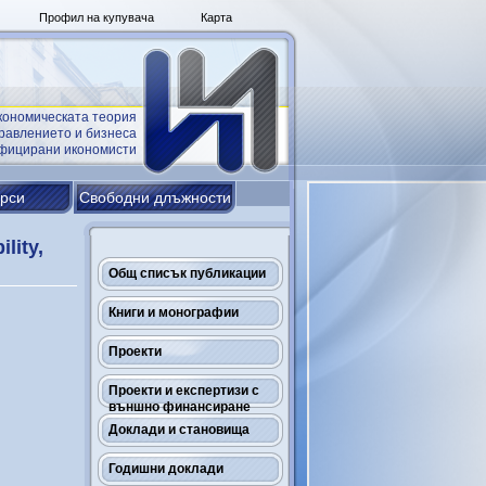
Профил на купувача
Карта
кономическата теория
равлението и бизнеса
ифицирани икономисти
урси
Свободни длъжности
lity,
Общ списък публикации
Книги и монографии
Проекти
Проекти и експертизи с
външно финансиране
Доклади и становища
Годишни доклади