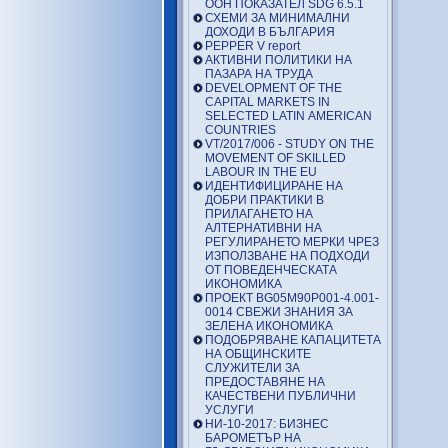
ООН ПОКАЗАТЕЛ SDG 6.5.1
СХЕМИ ЗА МИНИМАЛНИ
ДОХОДИ В БЪЛГАРИЯ
PEPPER V report
АКТИВНИ ПОЛИТИКИ НА
ПАЗАРА НА ТРУДА
DEVELOPMENT OF THE
CAPITAL MARKETS IN
SELECTED LATIN AMERICAN
COUNTRIES
VT/2017/006 - STUDY ON THE
MOVEMENT OF SKILLED
LABOUR IN THE EU
ИДЕНТИФИЦИРАНЕ НА
ДОБРИ ПРАКТИКИ В
ПРИЛАГАНЕТО НА
АЛТЕРНАТИВНИ НА
РЕГУЛИРАНЕТО МЕРКИ ЧРЕЗ
ИЗПОЛЗВАНЕ НА ПОДХОДИ
ОТ ПОВЕДЕНЧЕСКАТА
ИКОНОМИКА
ПРОЕКТ BG05M90P001-4.001-
0014 СВЕЖИ ЗНАНИЯ ЗА
ЗЕЛЕНА ИКОНОМИКА
ПОДОБРЯВАНЕ КАПАЦИТЕТА
НА ОБЩИНСКИТЕ
СЛУЖИТЕЛИ ЗА
ПРЕДОСТАВЯНЕ НА
КАЧЕСТВЕНИ ПУБЛИЧНИ
УСЛУГИ
НИ-10-2017: БИЗНЕС
БАРОМЕТЪР НА