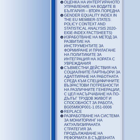
ОЦЕНКА НА ИНТЕРГИРАНОТО
УПРАВЛЕНИЕ НА ВОДИТЕ В
БЪЛГАРИЯ – ВТОРА ПОРЕДНА
GENDER EQUALITY INDEX IN
THE EU MEMBER-STATES:
POLICY CONTEXT AND
STATISTICAL ANALYSIS 2020-
EIGE-INDEX FACTSHEETS)
ИЗРАБОТВАНЕ НА МЕТОД ЗА
РАЗВИТИЕ НА
ИНСТРУМЕНТИТЕ ЗА
ФОРМИРАНЕ И ПРИЛАГАНЕ
НА ПОЛИТИКИТЕ ЗА
ИНТЕГРАЦИЯ НА ХОРАТА С
УВРЕЖДАНИЯ
СЪВМЕСТНИ ДЕЙСТВИЯ НА
СОЦИАЛНИТЕ ПАРТНЬОРИ ЗА
АДАПТИРАНЕ НА РАБОТНАТА
СРЕДА КЪМ СПЕЦИФИЧНИТЕ
ВЪЗРАСТОВИ ПОТРЕБНОСТИ
НА РАЗЛИЧНИТЕ ГЕНЕРАЦИИ,
С ЦЕЛ НАСЪРЧАВАНЕ НА ПО-
ДЪЛЪГ ТРУДОВ ЖИВОТ И
СПОСОБНОСТ ЗА РАБОТА,
BG05M9OP001-1.051-0006
REPLACE
РАЗРАБОТВАНЕ НА СИСТЕМА
ЗА МОНИТОРИНГ НА
АКТУАЛИЗИРАНАТА
СТРАТЕГИЯ ЗА
ПРОДЪЛЖАВАНЕ НА
РЕФОРМАТА В СЪДЕБНАТА