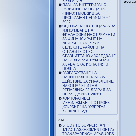
БЪЛГАРИЯ
Source
ПЛАН ЗА ИНТЕГРИРАНО
РАЗВИТИЕ НА ОБЩИНА
(ПИРО) ПЛОВДИВ ЗА
ПРОГРАМЕН ПЕРИОД 2021-
2027 г.
ОЦЕНКА НА ПОТЕНЦИАЛА ЗА
ИЗПОЛЗВАНЕ НА
ФИНАНСОВИ ИНСТРУМЕНТИ
ЗА ФИНАНСИРАНЕ НА
ИНФРАСТРУКТУРА В
СЕЛСКИТЕ РАЙОНИ НА
СТРАНИТЕ ОТ ЕС –
СРАВНИТЕЛНО ИЗСЛЕДВАНЕ
НА БЪЛГАРИЯ, РУМЪНИЯ,
ХЪРВАТСКА, ИСПАНИЯ И
ПОЛША
РАЗРАБОТВАНЕ НА
НАЦИОНАЛЕН ПЛАН ЗА
ДЕЙСТВИЕ ЗА УПРАВЛЕНИЕ
НА ОТПАДЪЦИТЕ В
РЕПУБЛИКА БЪЛГАРИЯ ЗА
ПЕРИОДА 2021-2028 г.
КОРПОРАТИВЕН
МЕНИДЖМЪНТ ПО ПРОЕКТ
„СЪРБИЯ“ НА "ОВЕРГАЗ
ХОЛДИНГ" АД
2020
STUDY TO SUPPORT AN
IMPACT ASSESSMENT OF PAY
TRANSPARENCY MEASURES