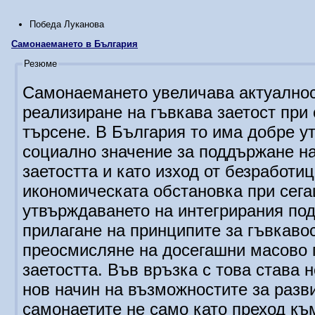
Победа Луканова
Самонаемането в България
Резюме
Самонаемането увеличава актуалнос
реализиране на гъвкава заетост при
търсене. В България то има добре у
социално значение за поддържане н
заетостта и като изход от безработи
икономическата обстановка при сега
утвърждаването на интегрирания под
прилагане на принципите за гъвкаво
преосмисляне на досегашни масово 
заетостта. Във връзка с това става
нов начин на възможностите за разв
самонаетите не само като преход към