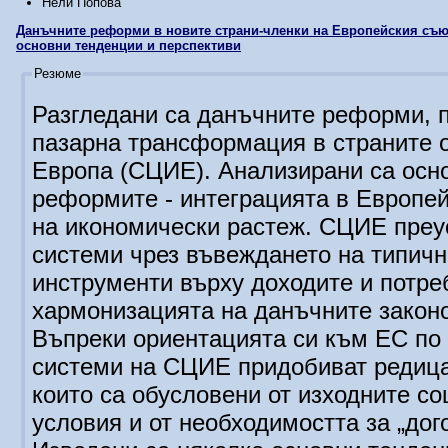
Нели Попова
Данъчните реформи в новите страни-членки на Европейския съюз
основни тенденции и перспективи
Резюме
Разгледани са данъчните реформи, п
пазарна трансформация в страните 
Европа (СЦИЕ). Анализирани са осн
реформите - интеграцията в Европе
на икономически растеж. СЦИЕ преу
системи чрез въвеждането на типич
инструменти върху доходите и потреб
хармонизацията на данъчните законо
Въпреки ориентацията си към ЕС по
системи на СЦИЕ придобиват редица
които са обусловени от изходните с
условия и от необходимостта за „дог