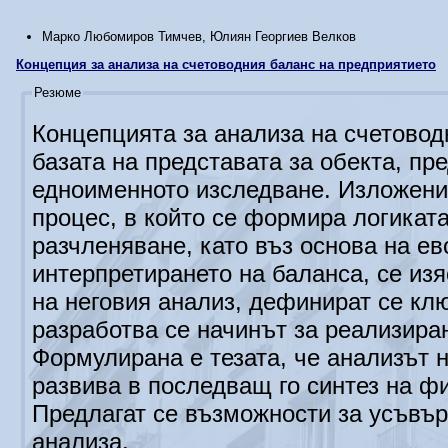
Марко Любомиров Тимчев, Юлиян Георгиев Велков
Концепция за анализа на счетоводния баланс на предприятието
Резюме
Концепцията за анализа на счетовод
базата на представата за обекта, пр
едноименното изследване. Изложени
процес, в който се формира логикат
разчленяване, като въз основа на е
интерпретирането на баланса, се из
на неговия анализ, дефинират се кл
разработва се начинът за реализира
Формулирана е тезата, че анализът 
развива в последващ го синтез на ф
Предлагат се възможности за усъвъ
анализа.