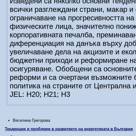
Изведени са няколко основни тенденц
всички разглеждани страни, макар и 
ограничаване на прогресивността на
физическите лица, значително пони
корпоративната печалба, преминаван
диференциация на данъка върху доб
увеличаване дела на акцизите и еко
бюджетни приходи и реформиране на
осигуряване. Обобщени са основните
реформи и са очертани възможните 
политика на страните от Централна 
JEL: H20; H21; H3
Веселина Григорова
Тенденции и проблеми в развитието на енергетиката в България