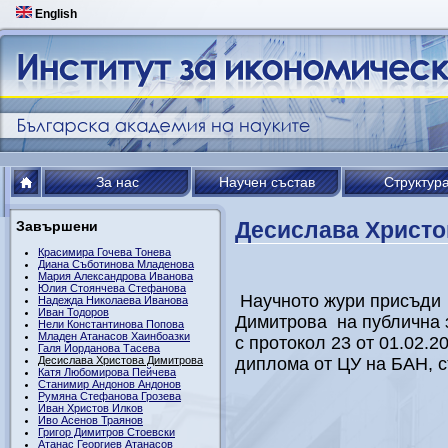
English
За нас
Научен състав
Структур
Десислава Христо
Завършени
Красимира Гочева Тонева
Диана Съботинова Младенова
Мария Александрова Иванова
Юлия Стоянчева Стефанова
Научното жури присъди
Надежда Николаева Иванова
Иван Тодоров
Димитрова на публична 
Нели Константинова Попова
Младен Атанасов Хаинбоазки
с протокол 23 от 01.02.2
Галя Йорданова Тасева
Десислава Христова Димитрова
диплома от ЦУ на БАН, с
Катя Любомирова Пейчева
Станимир Андонов Андонов
Румяна Стефанова Грозева
Иван Христов Илков
Иво Асенов Траянов
Григор Димитров Стоевски
Атанас Георгиев Атанасов