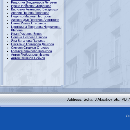
Радостин Владимиров Чугреев
Ирена Нейкова Стефанова
Василики Атанасиос Басдекиду
Анелия Пенева Любенова
Недялко Мариев Несторов
Александър Георгиев Апостолов
Цанко Илиев Стефанов
Цветелина Георгиева Недялкова-
Щерева
Иван Руменов Бянов
Невена Петрова Бянова
Яна Витанова Пальова
Светлана Григорова Дянкова
Симеон Стоилов Стоилов
Галатея Кирилова Коликова
Антон Любомиров Иванов
Антон Огнянов Пейчев
Address: Sofia, 3 Aksakov Str., PB 
Cr