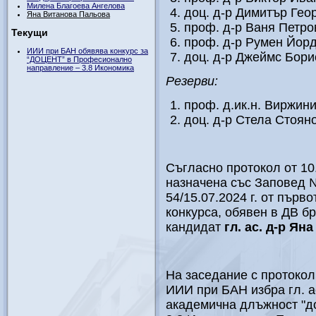
Милена Благоева Ангелова
доц. д-р Димитър Гео
Яна Витанова Пальова
проф. д-р Ваня Петро
Текущи
проф. д-р Румен Йор
ИИИ при БАН обявява конкурс за
доц. д-р Джеймс Бор
“ДОЦЕНТ” в Професионално
направление – 3.8 Икономика
Резерви:
проф. д.ик.н. Виржи
доц. д-р Стела Стоян
Съгласно протокол от 10.
назначена със Заповед №
54/15.07.2024 г. от първ
конкурса, обявен в ДВ бр
кандидат
гл. ас. д-р Ян
На заседание с протокол 
ИИИ при БАН избра гл. а
академична длъжност "д