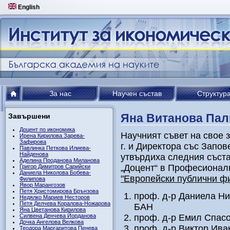
English
За нас
Научен състав
Структур
Яна Витанова Пал
Завършени
Доцент по икономика
Научният съвет на свое 
Ирена Кирилова Зарева-
Зафирова
г. и Директора със Запов
Павлинка Петкова Илиева-
Найденова
утвърдиха следния съста
Аделина Проданова Миланова
„Доцент“ в Професиона
Григор Димитров Сарийски
Даниела Николова Бобева-
"Европейски публични ф
Филипова
Явор Марангозов
Петя Христомирова Брънзова
проф. д-р Даниела Н
Недялко Мариев Несторов
Петя Делчева Коралова-Ножарова
БАН
Яна Цветанова Кирилова
Силвена Денчева Йорданова
проф. д-р Емил Спас
Дочка Ангелова Велкова
проф. д-р Виктор Ив
Теодора Маргаритова Пенева