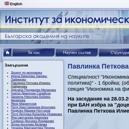
English
За нас
Научен състав
Структур
Павлинка Петкова
Завършени
Доцент по икономика
Специалност "Икономика
Ирена Кирилова Зарева-
Зафирова
политика)" - 1 бройка; (об
Павлинка Петкова Илиева-
Найденова
секция "Икономика на ф
Аделина Проданова Миланова
Григор Димитров Сарийски
Даниела Николова Бобева-
На заседание на 28.03.
Филипова
Явор Марангозов
при БАН избра за "доцен
Петя Христомирова Брънзова
Павлинка Петкова Илие
Недялко Мариев Несторов
Петя Делчева Коралова-Ножарова
Яна Цветанова Кирилова
Силвена Денчева Йорданова
Дочка Ангелова Велкова
Теодора Маргаритова Пенева