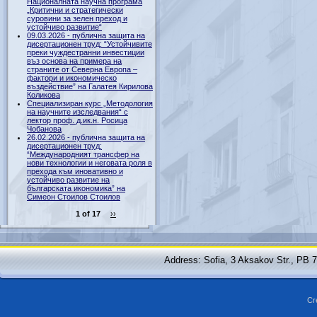
Националната научна програма
„Критични и стратегически
суровини за зелен преход и
устойчиво развитие“
09.03.2026 - публична защита на
дисертационен труд: “Устойчивите
преки чуждестранни инвестиции
въз основа на примера на
страните от Северна Европа –
фактори и икономическо
въздействие” на Галатея Кирилова
Коликова
Специализиран курс „Методология
на научните изследвания“ с
лектор проф. д.ик.н. Росица
Чобанова
26.02.2026 - публична защита на
дисертационен труд:
“Международният трансфер на
нови технологии и неговата роля в
прехода към иновативно и
устойчиво развитие на
българската икономика” на
Симеон Стоилов Стоилов
1 of 17
››
Address: Sofia, 3 Aksakov Str., PB 
Cr