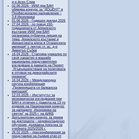
д-р Асен Слим
02.06.2026 - ИИИ при БАН
обявява конкурс за “ДОЦЕНТ” в
Професионално направление –
3.8 Икономика
01.06.2026 - Годишен доклад 2026
27.04.2026 - по повод 150-
годишнината от Априлското
въстание ИИИ при БАН
организира публична лекция на
тема „Априлското въстание и
финансовата криза в Османската
империя“ с лектор гл. ас. д-р
Димитър Събев
16.04.2026 - Стартира уникално по
своя характер и мащаби
национално представително
изследване в рамките на Проект
„Усъвършенстване на политиката
в отговор на демографските
промени“
16.04.2026 – Международна
научна конференция
„Променящата се балканска
миграция“
12.03.2026 – Институтът за
икономически изследвания при
БАН е отличен с грамота на 13-то
издание на Националния конкурс
за наградите „Икономика на
светло“ за 2025 г. на АИКБ
Допълнителен конкурс за прием
на докторанти – редовно/задочно
обучение, държавна поръчка за
учебната 2025/2026 г.
26.02.2026 – пресконференция за
представяне на първия етап от