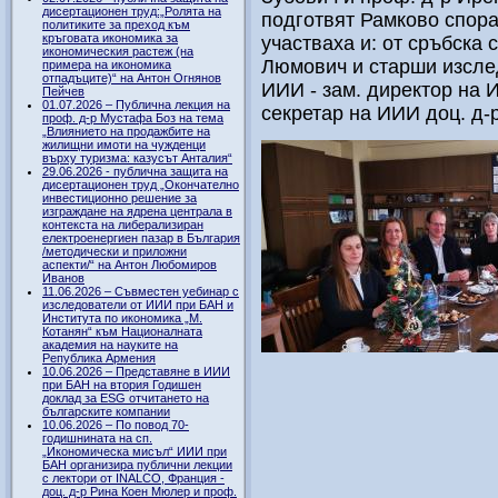
дисертационен труд:„Ролята на
подготвят Рамково спора
политиките за преход към
кръговата икономика за
участваха и: от сръбска 
икономическия растеж (на
Люмович и старши изсле
примера на икономика
отпадъците)“ на Антон Огнянов
ИИИ - зам. директор на 
Пейчев
01.07.2026 – Публична лекция на
секретар на ИИИ доц. д-
проф. д-р Мустафа Боз на тема
„Влиянието на продажбите на
жилищни имоти на чужденци
върху туризма: казусът Анталия“
29.06.2026 - публична защита на
дисертационен труд „Окончателно
инвестиционно решение за
изграждане на ядрена централа в
контекста на либерализиран
електроенергиен пазар в България
/методически и приложни
аспекти/“ на Антон Любомиров
Иванов
11.06.2026 – Съвместен уебинар с
изследователи от ИИИ при БАН и
Института по икономика „М.
Котанян“ към Националната
академия на науките на
Република Армения
10.06.2026 – Представяне в ИИИ
при БАН на втория Годишен
доклад за ESG отчитането на
българските компании
10.06.2026 – По повод 70-
годишнината на сп.
„Икономическа мисъл“ ИИИ при
БАН организира публични лекции
с лектори от INALCO, Франция -
доц. д-р Рина Коен Мюлер и проф.