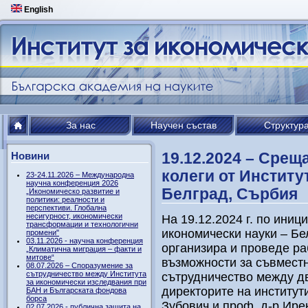
English
За нас
Научен състав
Структур
19.12.2024 – Срещ
Новини
колеги от Институ
23-24.11.2026 – Международна
научна конференция 2026
Белград, Сърбия
„Икономическо развитие и
политики: реалности и
перспективи. Глобална
несигурност, икономически
На 19.12.2024 г. по иниц
трансформации и технологични
икономически науки – Бе
промени"
03.11.2026 - научна конференция
организира и проведе ра
„Климатична миграция – факти и
митове“
възможности за съвместн
08.07.2026 – Споразумение за
сътрудничество между Института
сътрудничество между дв
за икономически изследвания при
директорите на институт
БАН и Българската фондова
борса
Зубович и проф. д-р Ире
02.07.2026 - публична защита на