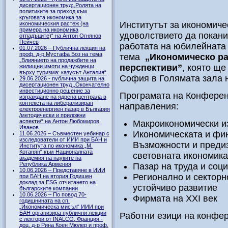
дисертационен труд:„Ролята на
политиките за преход към
кръговата икономика за
Институтът за икономич
икономическия растеж (на
примера на икономика
удоволствието да покани
отпадъците)“ на Антон Огнянов
Пейчев
работата на юбилейната
01.07.2026 – Публична лекция на
проф. д-р Мустафа Боз на тема
тема
„
Икономическо ра
„Влиянието на продажбите на
перспективи
”
, която ще
жилищни имоти на чужденци
върху туризма: казусът Анталия“
София в Голямата зала н
29.06.2026 - публична защита на
дисертационен труд „Окончателно
инвестиционно решение за
Програмата на Конферен
изграждане на ядрена централа в
контекста на либерализиран
направления:
електроенергиен пазар в България
/методически и приложни
аспекти/“ на Антон Любомиров
Макроикономически и
Иванов
Икономическата и фин
11.06.2026 – Съвместен уебинар с
изследователи от ИИИ при БАН и
Възможности и предиз
Института по икономика „М.
Котанян“ към Националната
световната икономик
академия на науките на
Република Армения
Пазар на труда и соц
10.06.2026 – Представяне в ИИИ
Регионално и секторно
при БАН на втория Годишен
доклад за ESG отчитането на
устойчиво развитие
българските компании
10.06.2026 – По повод 70-
Фирмата на XXI век
годишнината на сп.
„Икономическа мисъл“ ИИИ при
БАН организира публични лекции
Работни езици на конфер
с лектори от INALCO, Франция -
доц. д-р Рина Коен Мюлер и проф.