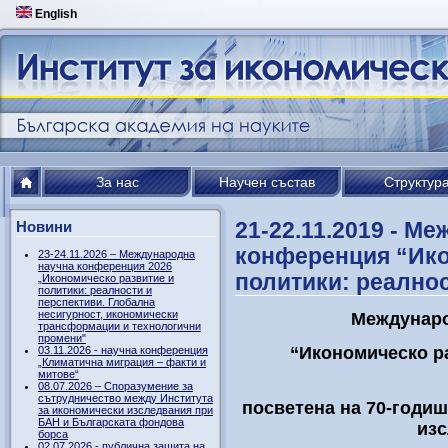
English
За нас
Научен състав
Структур
21-22.11.2019 - М
Новини
конференция “Ико
23-24.11.2026 – Международна
научна конференция 2026
политики: реалнос
„Икономическо развитие и
политики: реалности и
перспективи. Глобална
несигурност, икономически
Междунаро
трансформации и технологични
промени"
“
Икономическо ра
03.11.2026 - научна конференция
„Климатична миграция – факти и
митове“
08.07.2026 – Споразумение за
сътрудничество между Института
посветена на 70-годиш
за икономически изследвания при
БАН и Българската фондова
изс
борса
02.07.2026 - публична защита на