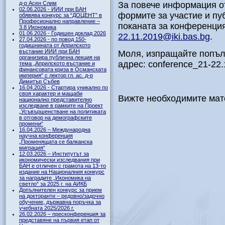
д-р Асен Слим
За повече информация от
02.06.2026 - ИИИ при БАН
формите за участие и пу
обявява конкурс за “ДОЦЕНТ” в
Професионално направление –
поканата за конференция
3.8 Икономика
01.06.2026 - Годишен доклад 2026
22.11.2019@iki.bas.bg
.
27.04.2026 - по повод 150-
годишнината от Априлското
въстание ИИИ при БАН
Моля, изпращайте попъ
организира публична лекция на
адрес: conference_21-22.
тема „Априлското въстание и
финансовата криза в Османската
империя“ с лектор гл. ас. д-р
Димитър Събев
16.04.2026 - Стартира уникално по
своя характер и мащаби
Вижте необходимите ма
национално представително
изследване в рамките на Проект
„Усъвършенстване на политиката
в отговор на демографските
промени“
16.04.2026 – Международна
научна конференция
„Променящата се балканска
миграция“
12.03.2026 – Институтът за
икономически изследвания при
БАН е отличен с грамота на 13-то
издание на Националния конкурс
за наградите „Икономика на
светло“ за 2025 г. на АИКБ
Допълнителен конкурс за прием
на докторанти – редовно/задочно
обучение, държавна поръчка за
учебната 2025/2026 г.
26.02.2026 – пресконференция за
представяне на първия етап от