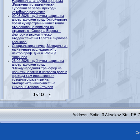
Националната научна програма
„Критични и стратегически
суровини за зелен преход и
устойчиво развитие“
09.03.2026 - публична защита на
дисертационен труд: “Устойчивите
преки чуждестранни инвестиции
въз основа на примера на
страните от Северна Европа –
фактори и икономическо
въздействие” на Галатея Кирилова
Коликова
Специализиран курс „Методология
на научните изследвания“ с
лектор проф. д.ик.н. Росица
Чобанова
26.02.2026 - публична защита на
дисертационен труд:
“Международният трансфер на
нови технологии и неговата роля в
прехода към иновативно и
устойчиво развитие на
българската икономика” на
Симеон Стоилов Стоилов
1 of 17
››
Address: Sofia, 3 Aksakov Str., PB 
Cr