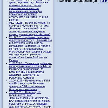
Повече информация
ТУК
дисертационен труд:„Ролята на
политиките за преход към
кръговата икономика за
икономическия растеж (на
примера на икономика
отпадъците)“ на Антон Огнянов
Пейчев
01.07.2026 – Публична лекция на
проф. д-р Мустафа Боз на тема
„Влиянието на продажбите на
жилищни имоти на чужденци
върху туризма: казусът Анталия“
29.06.2026 - публична защита на
дисертационен труд „Окончателно
инвестиционно решение за
изграждане на ядрена централа в
контекста на либерализиран
електроенергиен пазар в България
/методически и приложни
аспекти/“ на Антон Любомиров
Иванов
11.06.2026 – Съвместен уебинар с
изследователи от ИИИ при БАН и
Института по икономика „М.
Котанян“ към Националната
академия на науките на
Република Армения
10.06.2026 – Представяне в ИИИ
при БАН на втория Годишен
доклад за ESG отчитането на
българските компании
10.06.2026 – По повод 70-
годишнината на сп.
„Икономическа мисъл“ ИИИ при
БАН организира публични лекции
с лектори от INALCO, Франция -
доц. д-р Рина Коен Мюлер и проф.