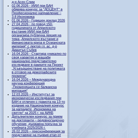
д-р Асен Слим
02.06.2026 - ИИИ при БАН
обявява конкурс за “ДОЦЕНТ” в
Професионално направление –
3.8 Икономика
01.06.2026 - Годишен доклад 2026
27.04.2026 - по повод 150-
годишнината от Априлското
въстание ИИИ при БАН
организира публична лекция на
тема „Априлското въстание и
финансовата криза в Османската
империя“ с лектор гл. ас. д-р
Димитър Събев
16.04.2026 - Стартира уникално по
своя характер и мащаби
национално представително
изследване в рамките на Проект
„Усъвършенстване на политиката
в отговор на демографските
промени“
16.04.2026 – Международна
научна конференция
„Променящата се балканска
миграция“
12.03.2026 – Институтът за
икономически изследвания при
БАН е отличен с грамота на 13-то
издание на Националния конкурс
за наградите „Икономика на
светло“ за 2025 г. на АИКБ
Допълнителен конкурс за прием
на докторанти – редовно/задочно
обучение, държавна поръчка за
учебната 2025/2026 г.
26.02.2026 – пресконференция за
представяне на първия етап от