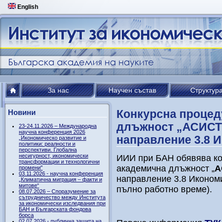
English
За нас
Научен състав
Структур
Конкурсна процед
Новини
длъжност „АСИСТ
23-24.11.2026 – Международна
научна конференция 2026
направление 3.8 
„Икономическо развитие и
политики: реалности и
перспективи. Глобална
несигурност, икономически
ИИИ при БАН обявява ко
трансформации и технологични
академична длъжност „
А
промени"
03.11.2026 - научна конференция
направление 3.8 Икономи
„Климатична миграция – факти и
митове“
пълно работно време).
08.07.2026 – Споразумение за
сътрудничество между Института
за икономически изследвания при
БАН и Българската фондова
борса
02.07.2026 - публична защита на