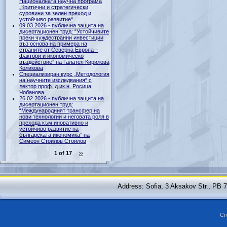
Националната научна програма
„Критични и стратегически
суровини за зелен преход и
устойчиво развитие“
09.03.2026 - публична защита на
дисертационен труд: “Устойчивите
преки чуждестранни инвестиции
въз основа на примера на
страните от Северна Европа –
фактори и икономическо
въздействие” на Галатея Кирилова
Коликова
Специализиран курс „Методология
на научните изследвания“ с
лектор проф. д.ик.н. Росица
Чобанова
26.02.2026 - публична защита на
дисертационен труд:
“Международният трансфер на
нови технологии и неговата роля в
прехода към иновативно и
устойчиво развитие на
българската икономика” на
Симеон Стоилов Стоилов
1 of 17
››
Address: Sofia, 3 Aksakov Str., PB 
Cr