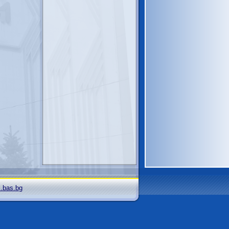
i.bas.bg