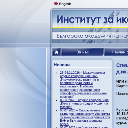
English
За нас
Научен 
Новини
Спец
д.ик
23-24.11.2026 – Международна
научна конференция 2026
„Икономическо развитие и
ИИИ п
политики: реалности и
Виржи
перспективи. Глобална
несигурност, икономически
трансформации и технологични
Повеч
промени"
03.11.2026 - научна конференция
„Климатична миграция – факти и
митове“
Курсът
08.07.2026 – Споразумение за
10.11.
сътрудничество между Института
за икономически изследвания при
изслед
БАН и Българската фондова
курса.
борса
02.07.2026 - публична защита на