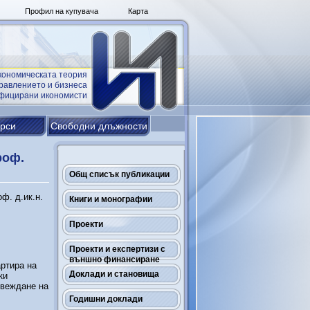
Профил на купувача
Карта
кономическата теория
равлението и бизнеса
ифицирани икономисти
урси
Свободни длъжности
роф.
Общ списък публикации
ф. д.ик.н.
Книги и монографии
Проекти
Проекти и експертизи с
външно финансиране
артира на
Доклади и становища
ки
овеждане на
Годишни доклади