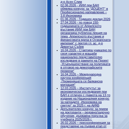
д-р Асен Слим
02.06.2026 - ИИИ при БАН
обявява конкурс за “ДОЦЕНТ” в
Професионално направление –
3.8 Икономика
01.06.2026 - Годишен доклад 2026
27.04.2026 - по повод 150-
годишнината от Априлското
въстание ИИИ при БАН
организира публична лекция на
тема „Априлското въстание и
финансовата криза в Османската
империя“ с лектор гл. ас. д-р
Димитър Събев
16.04.2026 - Стартира уникално по
своя характер и мащаби
национално представително
изследване в рамките на Проект
„Усъвършенстване на политиката
в отговор на демографските
промени“
16.04.2026 – Международна
научна конференция
„Променящата се балканска
миграция“
12.03.2026 – Институтът за
икономически изследвания при
БАН е отличен с грамота на 13-то
издание на Националния конкурс
за наградите „Икономика на
светло“ за 2025 г. на АИКБ
Допълнителен конкурс за прием
на докторанти – редовно/задочно
обучение, държавна поръчка за
учебната 2025/2026 г.
26.02.2026 – пресконференция за
представяне на първия етап от