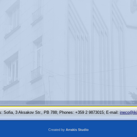
: Sofia, 3 Aksakov Str., PB 788; Phones: +359 2 9873015; Е-mail:
ineco@ik
Created by
Arrakis Studio