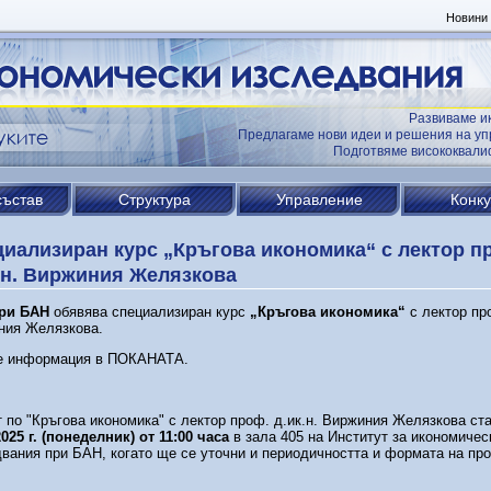
Новини
Развиваме и
Предлагаме нови идеи и решения на уп
Подготвяме висококвал
състав
Структура
Управление
Конк
иализиран курс „Кръгова икономика“ с лектор п
.н. Виржиния Желязкова
ри БАН
обявява специализиран курс
„Кръгова икономика“
с лектор про
ния Желязкова.
е информация в ПОКАНАТА.
 по "Кръгова икономика" с лектор проф. д.ик.н. Виржиния Желязкова ст
2025 г. (понеделник) от 11:00 часа
в зала 405 на Институт за икономичес
вания при БАН, когато ще се уточни и периодичността и формата на пр