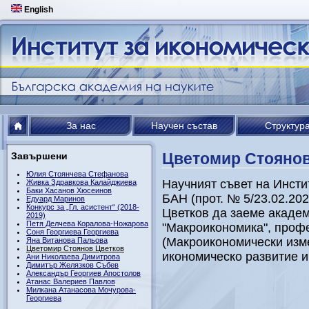
English
За нас
Научен състав
Структур
Цветомир Стоянов
Завършени
Юлия Стоянчева Стефанова
Научният съвет на Инсти
Живка Здравкова Калайджиева
Баки Хасанов Хюсеинов
БАН (прот. № 5/23.02.202
Едуард Маринов
Конкурс за „Гл. асистент“ (2018-
Цветков да заеме академ
2019)
Петя Делчева Коралова-Ножарова
"Макроикономика", проф
Соня Георгиева Георгиева
(Макроикономически изм
Яна Витанова Пальова
Цветомир Стоянов Цветков
икономическо развитие и
Ани Николаева Димитрова
Димитър Желязков Събев
Александър Георгиев Апостолов
Атанас Валериев Павлов
Милкана Атанасова Мочурова-
Георгиева