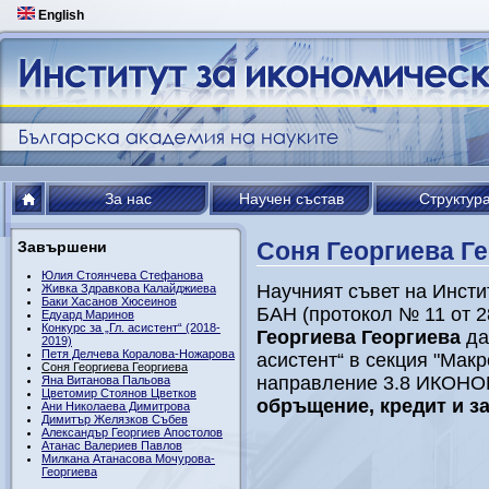
English
За нас
Научен състав
Структур
Соня Георгиева Г
Завършени
Юлия Стоянчева Стефанова
Научният съвет на Инсти
Живка Здравкова Калайджиева
Баки Хасанов Хюсеинов
БАН (протокол № 11 от 28
Едуард Маринов
Конкурс за „Гл. асистент“ (2018-
Георгиева Георгиева
да
2019)
Петя Делчева Коралова-Ножарова
асистент“ в секция "Ма
Соня Георгиева Георгиева
направление 3.8 ИКОН
Яна Витанова Пальова
Цветомир Стоянов Цветков
обръщение, кредит и за
Ани Николаева Димитрова
Димитър Желязков Събев
Александър Георгиев Апостолов
Атанас Валериев Павлов
Милкана Атанасова Мочурова-
Георгиева