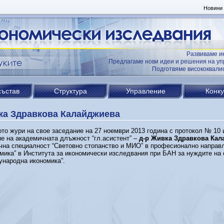
Новини
Развиваме и
Предлагаме нови идеи и решения на уп
Подготвяме висококвал
състав
Структура
Управление
Конк
ка Здравкова Калайджиева
то жури на свое заседание на 27 ноември 2013 година с протокол № 10 
е на академичната длъжност “гл.асистент” –
д-р Живка Здравкова Кал
чна специалност “Световно стопанство и МИО” в професионално направл
мика” в Института за икономически изследвания при БАН за нуждите на 
ународна икономика”.