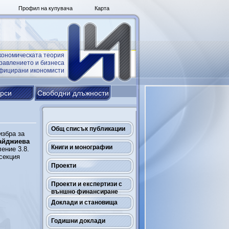
Профил на купувача
Карта
кономическата теория
равлението и бизнеса
ифицирани икономисти
урси
Свободни длъжности
Общ списък публикации
избра за
айджиева
Книги и монографии
ение 3.8.
секция
Проекти
Проекти и експертизи с
външно финансиране
Доклади и становища
Годишни доклади