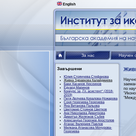
English
За нас
Научен 
Завършени
Жив
Юлия Стоянчева Стефанова
Научно
Живка Здравкова Калайджиева
заеман
Баки Хасанов Хюсеинов
Едуард Маринов
по нау
Конкурс за „Гл. асистент“ (2018-
“Иконо
2019)
“Межд
Петя Делчева Коралова-Ножарова
Соня Георгиева Георгиева
Яна Витанова Пальова
Цветомир Стоянов Цветков
Ани Николаева Димитрова
Димитър Желязков Събев
Александър Георгиев Апостолов
Атанас Валериев Павлов
Милкана Атанасова Мочурова-
Георгиева