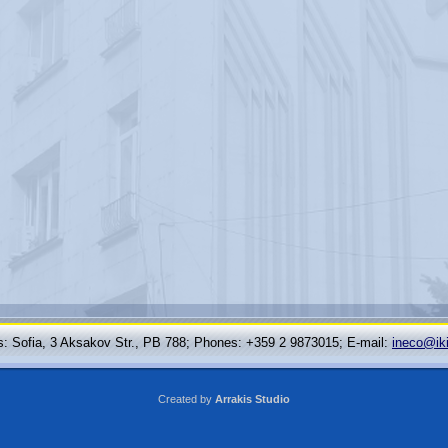
: Sofia, 3 Aksakov Str., PB 788; Phones: +359 2 9873015; Е-mail:
ineco@ik
Created by
Arrakis Studio