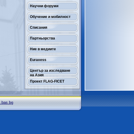
Научни форуми
Обучение и мобилност
Списания
Партньорства
Ние в медиите
Euraxess
Център за изследване
на Азия
Проект FLAG-FICET
i.bas.bg