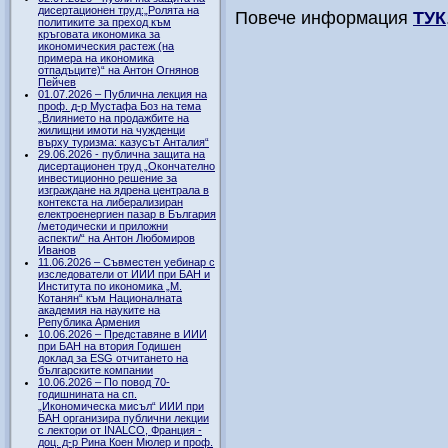
дисертационен труд:„Ролята на
Повече информация
ТУК
политиките за преход към
кръговата икономика за
икономическия растеж (на
примера на икономика
отпадъците)“ на Антон Огнянов
Пейчев
01.07.2026 – Публична лекция на
проф. д-р Мустафа Боз на тема
„Влиянието на продажбите на
жилищни имоти на чужденци
върху туризма: казусът Анталия“
29.06.2026 - публична защита на
дисертационен труд „Окончателно
инвестиционно решение за
изграждане на ядрена централа в
контекста на либерализиран
електроенергиен пазар в България
/методически и приложни
аспекти/“ на Антон Любомиров
Иванов
11.06.2026 – Съвместен уебинар с
изследователи от ИИИ при БАН и
Института по икономика „М.
Котанян“ към Националната
академия на науките на
Република Армения
10.06.2026 – Представяне в ИИИ
при БАН на втория Годишен
доклад за ESG отчитането на
българските компании
10.06.2026 – По повод 70-
годишнината на сп.
„Икономическа мисъл“ ИИИ при
БАН организира публични лекции
с лектори от INALCO, Франция -
доц. д-р Рина Коен Мюлер и проф.