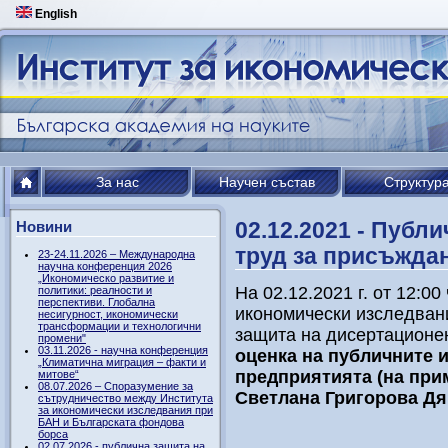
English
За нас
Научен състав
Структур
02.12.2021 - Публ
Новини
труд за присъжда
23-24.11.2026 – Международна
научна конференция 2026
„Икономическо развитие и
На 02.12.2021 г. от 12:00
политики: реалности и
перспективи. Глобална
икономически изследван
несигурност, икономически
трансформации и технологични
защита на дисертационен
промени"
03.11.2026 - научна конференция
оценка на публичните 
„Климатична миграция – факти и
предприятията (на прим
митове“
08.07.2026 – Споразумение за
Светлана Григорова Дя
сътрудничество между Института
за икономически изследвания при
БАН и Българската фондова
борса
02.07.2026 - публична защита на