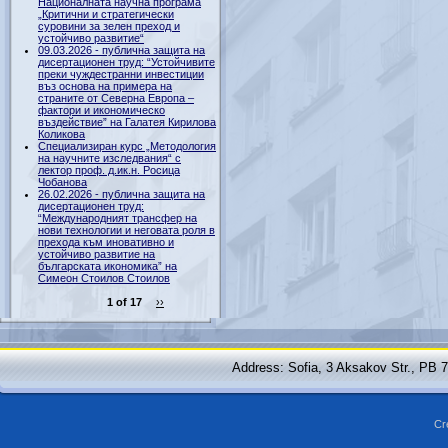
Националната научна програма
„Критични и стратегически
суровини за зелен преход и
устойчиво развитие“
09.03.2026 - публична защита на
дисертационен труд: “Устойчивите
преки чуждестранни инвестиции
въз основа на примера на
страните от Северна Европа –
фактори и икономическо
въздействие” на Галатея Кирилова
Коликова
Специализиран курс „Методология
на научните изследвания“ с
лектор проф. д.ик.н. Росица
Чобанова
26.02.2026 - публична защита на
дисертационен труд:
“Международният трансфер на
нови технологии и неговата роля в
прехода към иновативно и
устойчиво развитие на
българската икономика” на
Симеон Стоилов Стоилов
1 of 17
››
Address: Sofia, 3 Aksakov Str., PB 
Cr