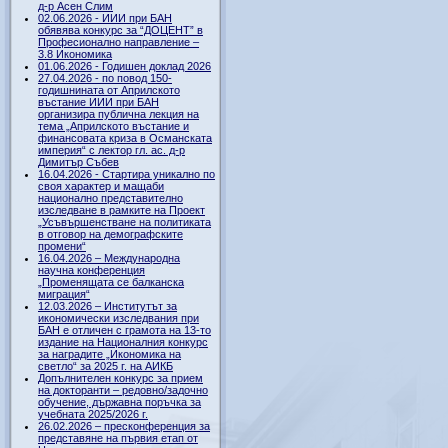
д-р Асен Слим
02.06.2026 - ИИИ при БАН
обявява конкурс за “ДОЦЕНТ” в
Професионално направление –
3.8 Икономика
01.06.2026 - Годишен доклад 2026
27.04.2026 - по повод 150-
годишнината от Априлското
въстание ИИИ при БАН
организира публична лекция на
тема „Априлското въстание и
финансовата криза в Османската
империя“ с лектор гл. ас. д-р
Димитър Събев
16.04.2026 - Стартира уникално по
своя характер и мащаби
национално представително
изследване в рамките на Проект
„Усъвършенстване на политиката
в отговор на демографските
промени“
16.04.2026 – Международна
научна конференция
„Променящата се балканска
миграция“
12.03.2026 – Институтът за
икономически изследвания при
БАН е отличен с грамота на 13-то
издание на Националния конкурс
за наградите „Икономика на
светло“ за 2025 г. на АИКБ
Допълнителен конкурс за прием
на докторанти – редовно/задочно
обучение, държавна поръчка за
учебната 2025/2026 г.
26.02.2026 – пресконференция за
представяне на първия етап от