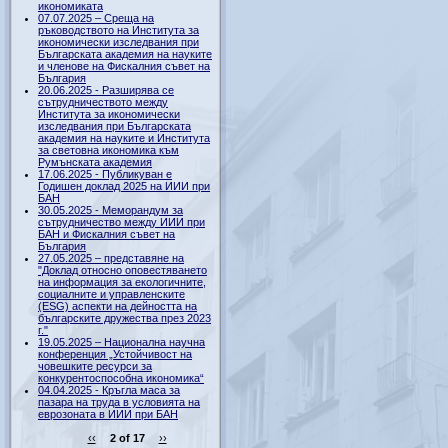
икономиката
07.07.2025 – Среща на
ръководството на Института за
икономически изследвания при
Българската академия на науките
и членове на Фискалния съвет на
България
20.06.2025 - Разширява се
сътрудничеството между
Института за икономически
изследвания при Българската
академия на науките и Института
за световна икономика към
Румънската академия
17.06.2025 - Публикуван е
Годишен доклад 2025 на ИИИ при
БАН
30.05.2025 - Меморандум за
сътрудничество между ИИИ при
БАН и Фискалния съвет на
България
27.05.2025 – представяне на
"Доклад относно оповестяването
на информация за екологичните,
социалните и управленските
(ESG) аспекти на дейността на
българските дружества през 2023
г."
19.05.2025 – Национална научна
конференция „Устойчивост на
човешките ресурси за
конкурентоспособна икономика“
04.04.2025 - Кръгла маса за
пазара на труда в условията на
еврозоната в ИИИ при БАН
‹‹
2 of 17
››