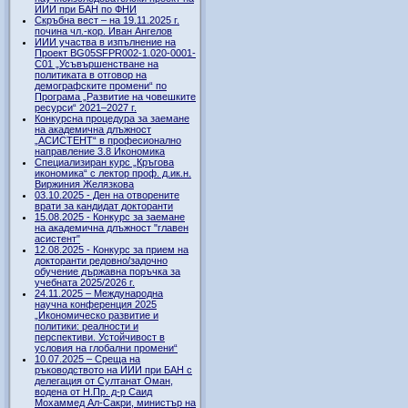
ИИИ при БАН по ФНИ
Скръбна вест – на 19.11.2025 г.
почина чл.-кор. Иван Ангелов
ИИИ участва в изпълнение на
Проект BG05SFPR002-1.020-0001-
C01 „Усъвършенстване на
политиката в отговор на
демографските промени“ по
Програма „Развитие на човешките
ресурси“ 2021–2027 г.
Конкурсна процедура за заемане
на академична длъжност
„АСИСТЕНТ“ в професионално
направление 3.8 Икономика
Специализиран курс „Кръгова
икономика“ с лектор проф. д.ик.н.
Виржиния Желязкова
03.10.2025 - Ден на отворените
врати за кандидат докторанти
15.08.2025 - Конкурс за заемане
на академична длъжност "главен
асистент"
12.08.2025 - Конкурс за прием на
докторанти редовно/задочно
обучение държавна поръчка за
учебната 2025/2026 г.
24.11.2025 – Международна
научна конференция 2025
„Икономическо развитие и
политики: реалности и
перспективи. Устойчивост в
условия на глобални промени“
10.07.2025 – Среща на
ръководството на ИИИ при БАН с
делегация от Султанат Оман,
водена от Н.Пр. д-р Саид
Мохаммед Ал-Сакри, министър на