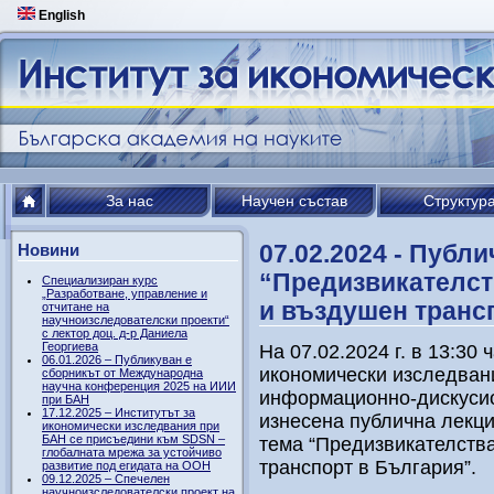
English
За нас
Научен състав
Структур
07.02.2024 - Публ
Новини
“Предизвикателст
Специализиран курс
„Разработване, управление и
и въздушен транс
отчитане на
научноизследователски проекти“
с лектор доц. д-р Даниела
Георгиева
На 07.02.2024 г. в 13:30
06.01.2026 – Публикуван е
икономически изследван
сборникът от Международна
научна конференция 2025 на ИИИ
информационно-дискуси
при БАН
17.12.2025 – Институтът за
изнесена публична лекци
икономически изследвания при
БАН се присъедини към SDSN –
тема “Предизвикателства
глобалната мрежа за устойчиво
транспорт в България”.
развитие под егидата на ООН
09.12.2025 – Спечелен
научноизследователски проект на