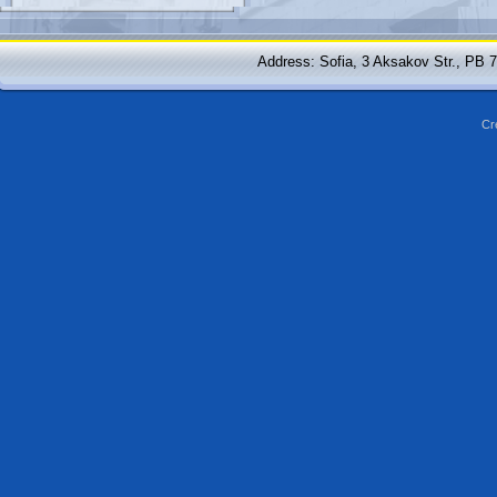
Address: Sofia, 3 Aksakov Str., PB 
Cr